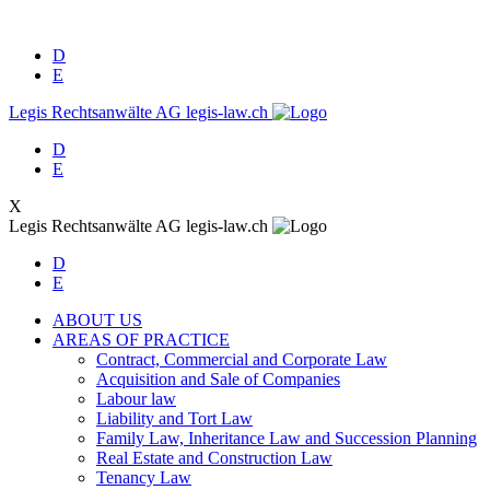
D
E
Legis Rechtsanwälte AG
legis-law.ch
D
E
X
Legis Rechtsanwälte AG
legis-law.ch
D
E
ABOUT US
AREAS OF PRACTICE
Contract, Commercial and Corporate Law
Acquisition and Sale of Companies
Labour law
Liability and Tort Law
Family Law, Inheritance Law and Succession Planning
Real Estate and Construction Law
Tenancy Law