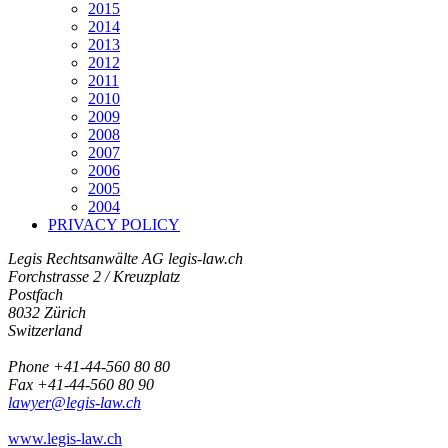
2015
2014
2013
2012
2011
2010
2009
2008
2007
2006
2005
2004
PRIVACY POLICY
Legis Rechtsanwälte AG
legis-law.ch
Forchstrasse 2 / Kreuzplatz
Postfach
8032 Zürich
Switzerland
Phone +41-44-560 80 80
Fax +41-44-560 80 90
lawyer@legis-law.ch
www.legis-law.ch