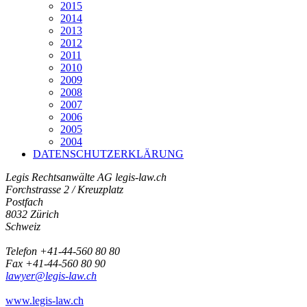
2015
2014
2013
2012
2011
2010
2009
2008
2007
2006
2005
2004
DATENSCHUTZERKLÄRUNG
Legis Rechtsanwälte AG
legis-law.ch
Forchstrasse 2 / Kreuzplatz
Postfach
8032 Zürich
Schweiz
Telefon +41-44-560 80 80
Fax +41-44-560 80 90
lawyer@legis-law.ch
www.legis-law.ch