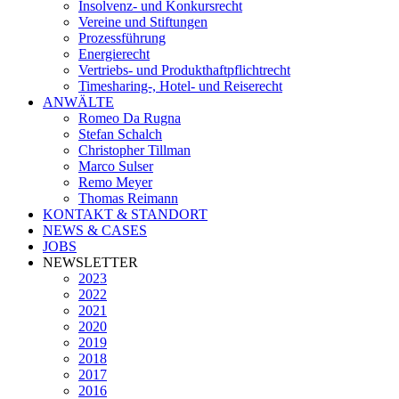
Insolvenz- und Konkursrecht
Vereine und Stiftungen
Prozessführung
Energierecht
Vertriebs- und Produkthaftpflichtrecht
Timesharing-, Hotel- und Reiserecht
ANWÄLTE
Romeo Da Rugna
Stefan Schalch
Christopher Tillman
Marco Sulser
Remo Meyer
Thomas Reimann
KONTAKT & STANDORT
NEWS & CASES
JOBS
NEWSLETTER
2023
2022
2021
2020
2019
2018
2017
2016